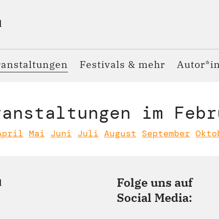
ranstaltungen
Festivals & mehr
Autor*i
ranstaltungen im Febr
April
Mai
Juni
Juli
August
September
Okto
Folge uns auf
Social Media: