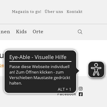
Magazin to go!
Über uns
Kontakt
nnen
Kids
Orte
uar
ber
November
Dezember
Instagram
Facebook