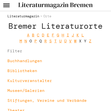
Literaturmagazin
Orte
Bremer Literaturorte
A
B
C
D
E
F
G
H
I
J
K
L
M
N
O
P
Q
R
S
T
U
Ü
V
W
X Y
Z
Filter
Buchhandlungen
Bibliotheken
Kultur­veranstalter
Museen/Galerien
Stiftungen, Vereine und Verbände
Theater