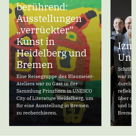
berührend:
Ausstellungen
„verrückter“
Kunst in
Izmi
Heidelberg und
Ung
Bremen
Schrifts
Eine Reisegruppe des Blaumeier-
war zu G
Ateliers war zu Gast in der
durch 
Sammlung Prinzhorn in UNESCO
reflekti
City of Literature Heidelberg, um
über di
für eine Ausstellung in Bremen
und Izm
zu recherchieren.
Bremen