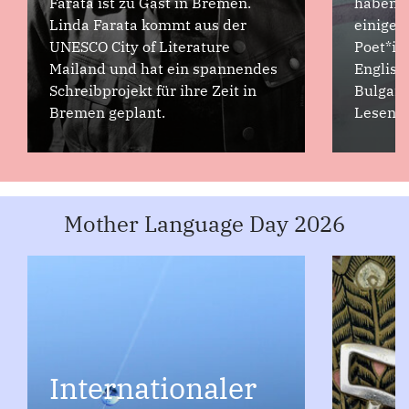
Farata ist zu Gast in Bremen.
haben w
Linda Farata kommt aus der
einige 
UNESCO City of Literature
Poet*in
Mailand und hat ein spannendes
Englisc
Schreibprojekt für ihre Zeit in
Bulgari
Bremen geplant.
Lesen!
Mother Language Day 2026
Internationaler