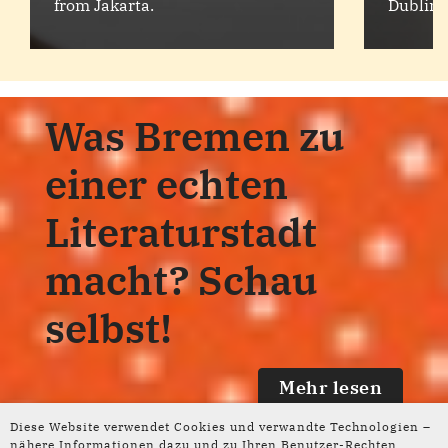
from Jakarta.
Dublin.
Was Bremen zu
einer echten
Literaturstadt
macht? Schau
selbst!
Mehr lesen
Diese Website verwendet Cookies und verwandte Technologien –
nähere Informationen dazu und zu Ihren Benutzer-Rechten