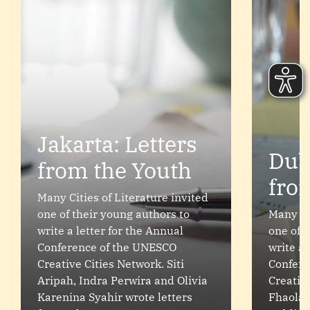
Jakarta: Letters
Dubl
from the Youth
fro
Many Cities of Literature invited
one of their young authors to
Many Ci
write a letter for the Annual
one of 
Conference of the UNESCO
write a 
Creative Cities Network. Siti
Confere
Aripah, Indra Perwira and Olivia
Creativ
Karenina Syahir wrote letters
Fhaolái