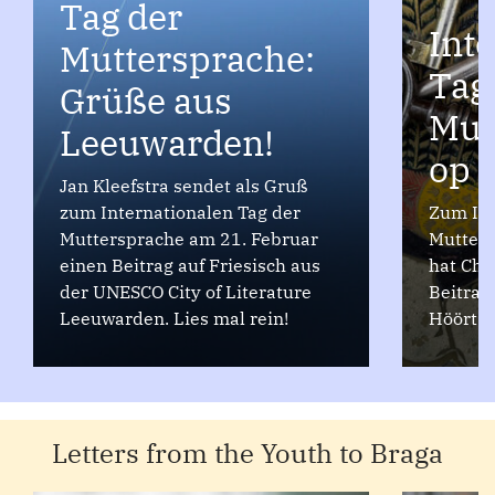
Tag der
Int
Muttersprache:
Tag
Grüße aus
Mut
Leeuwarden!
op P
Jan Kleefstra sendet als Gruß
zum Internationalen Tag der
Zum Int
Muttersprache am 21. Februar
Mutters
einen Beitrag auf Friesisch aus
hat Chr
der UNESCO City of Literature
Beitrag
Leeuwarden. Lies mal rein!
Höört w
Letters from the Youth to Braga