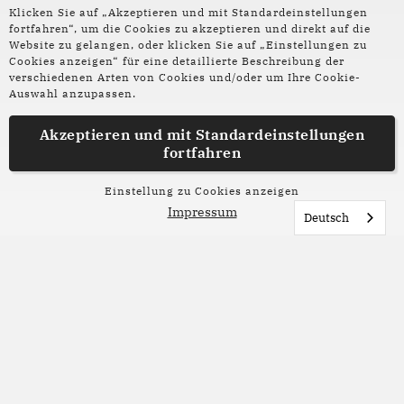
Klicken Sie auf „Akzeptieren und mit Standardeinstellungen
die Stadt wuchs und verschönerte ihre
fortfahren“, um die Cookies zu akzeptieren und direkt auf die
mittelalterlichen Straßen
Website zu gelangen, oder klicken Sie auf „Einstellungen zu
mit Gedichten von Benedetti und Lorca,
Cookies anzeigen“ für eine detaillierte Beschreibung der
verschiedenen Arten von Cookies und/oder um Ihre Cookie-
mit den schlaflosen Stunden, die in Iowa
Auswahl anzupassen.
geschrieben wurden,
mit den neuen Hoffnungen, die gemeinsam für die
Akzeptieren und mit
Standardeinstellungen
Bremer Stadtmusikanten entstehen würden
fortfahren
die Stadt wuchs und ihre Wege der unendlichen
Anthologien öffneten sich der Welt
Einstellung zu Cookies anzeigen
Impressum
die Stadt wuchs und alle Straßen, die nach
Deutsch
Edinburgh führen
setzten ein Beispiel
meine besten Grüße Auld Reekie!
The Roads that lead to Edinburgh
la ciudad creció más allá de sus librerías, sus