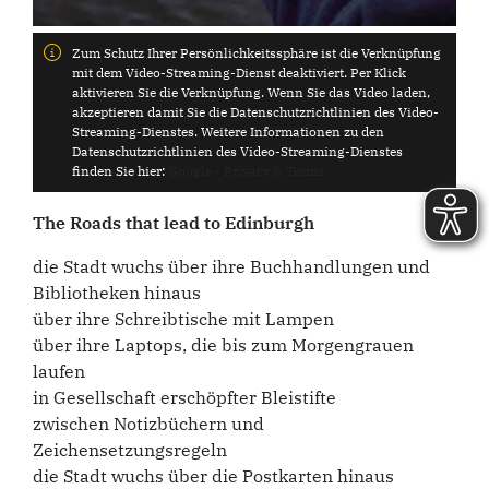
Zum Schutz Ihrer Persönlichkeitssphäre ist die Verknüpfung
mit dem Video-Streaming-Dienst deaktiviert. Per Klick
aktivieren Sie die Verknüpfung. Wenn Sie das Video laden,
akzeptieren damit Sie die Datenschutzrichtlinien des Video-
Streaming-Dienstes. Weitere Informationen zu den
Datenschutzrichtlinien des Video-Streaming-Dienstes
finden Sie hier:
Google - Privacy & Terms
The Roads that lead to Edinburgh
die Stadt wuchs über ihre Buchhandlungen und
Bibliotheken hinaus
über ihre Schreibtische mit Lampen
über ihre Laptops, die bis zum Morgengrauen
laufen
in Gesellschaft erschöpfter Bleistifte
zwischen Notizbüchern und
Zeichensetzungsregeln
die Stadt wuchs über die Postkarten hinaus