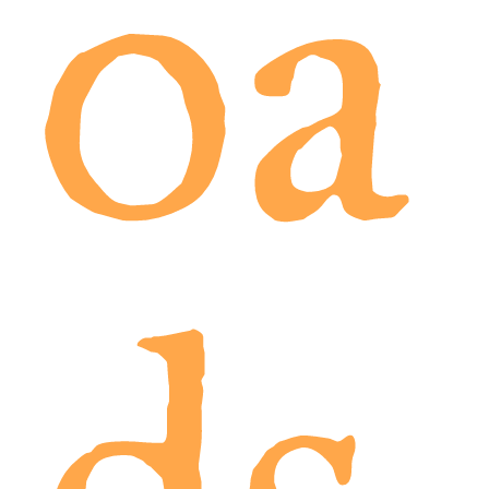
oa
ds