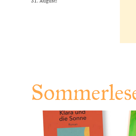
31. August!
Sommerlese