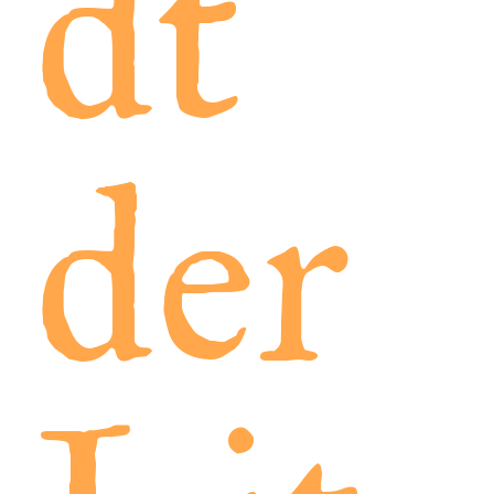
dt
der