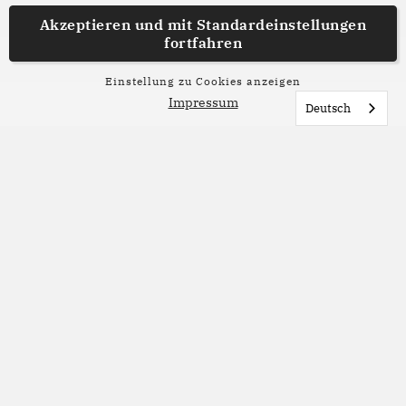
Akzeptieren und mit
Standardeinstellungen
fortfahren
Einstellung zu Cookies anzeigen
Impressum
Deutsch
Lesetipp
02. Juli 2026
Sommerlesetipps aus der
Redaktion
Nicht jeder Roman braucht Sonne, Strand und
Meer, um ein perfektes Sommerbuch zu sein.
Unsere Redaktion stellt liebste Bücher vor, die du
in den nächsten Sommerwochen entdecken
kannst. Welches davon möchtest du lesen?