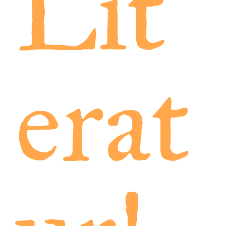
Lit
erat