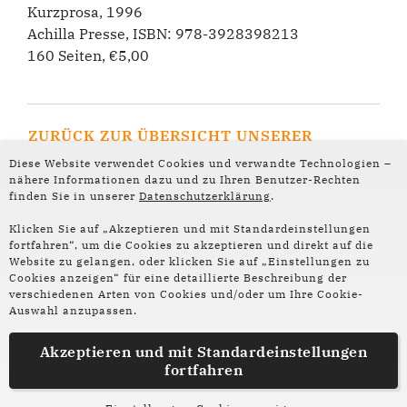
Kurzprosa, 1996
Achilla Presse, ISBN: 978-3928398213
160 Seiten, €5,00
ZURÜCK ZUR ÜBERSICHT UNSERER
AUTOR*INNEN-PORTRÄTS
Diese Website verwendet Cookies und verwandte Technologien –
nähere Informationen dazu und zu Ihren Benutzer-Rechten
finden Sie in unserer
Datenschutzerklärung
.
Klicken Sie auf „Akzeptieren und mit Standardeinstellungen
fortfahren“, um die Cookies zu akzeptieren und direkt auf die
Website zu gelangen, oder klicken Sie auf „Einstellungen zu
Folge uns auf
Cookies anzeigen“ für eine detaillierte Beschreibung der
Social Media:
verschiedenen Arten von Cookies und/oder um Ihre Cookie-
Auswahl anzupassen.
Instagram
Facebook
Akzeptieren und mit
Standardeinstellungen
fortfahren
Partner und Förderer
Impressum