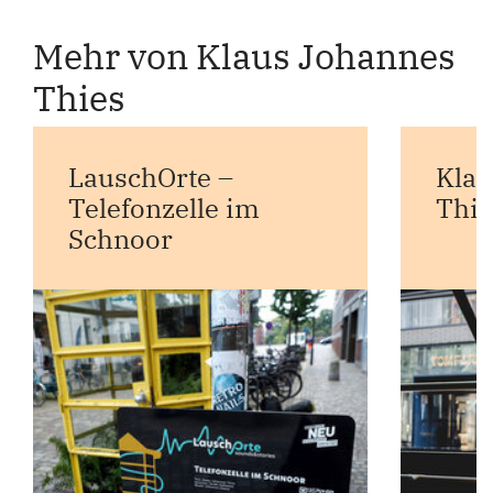
Mehr von Klaus Johannes
Thies
LauschOrte –
Klau
Telefonzelle im
Thie
Schnoor