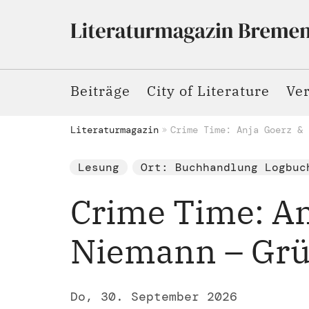
Beiträge
City of Literature
Ve
Literaturmagazin
Crime Time: Anja Goerz & 
Lesung
Ort: Buchhandlung Logbuc
Crime Time: An
Niemann – Grün
Do, 30. September 2026