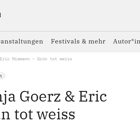
ranstaltungen
Festivals & mehr
Autor*i
Eric Niemann – Grün tot weiss
h
ja Goerz & Eric
 tot weiss