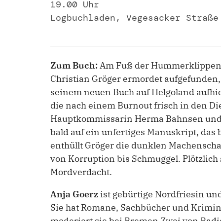
19.00 Uhr
Logbuchladen, Vegesacker Straße
Zum Buch:
Am Fuß der Hummerklippen w
Christian Gröger ermordet aufgefunden, 
seinem neuen Buch auf Helgoland aufhie
die nach einem Burnout frisch in den D
Hauptkommissarin Herma Bahnsen und i
bald auf ein unfertiges Manuskript, das 
enthüllt Gröger die dunklen Machenschaf
von Korruption bis Schmuggel. Plötzlich 
Mordverdacht.
Anja Goerz
ist gebürtige Nordfriesin un
Sie hat Romane, Sachbücher und Krimi
moderiert sie bei Bremen Zwei von Rad