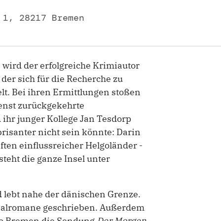
 1, 28217 Bremen
ird der erfolgreiche Krimiautor
der sich für die Recherche zu
lt. Bei ihren Ermittlungen stoßen
ienst zurückgekehrte
hr junger Kollege Jan Tesdorp
brisanter nicht sein könnte: Darin
ten einflussreicher Helgoländer -
steht die ganze Insel unter
d lebt nahe der dänischen Grenze.
nalromane geschrieben. Außerdem
io Bremen die Sendung
Der Morgen
.