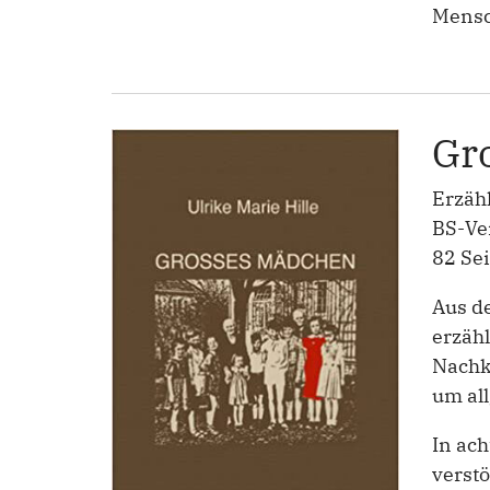
Mensc
Gr
Erzäh
BS-Ve
82 Se
Aus de
erzähl
Nachkr
um al
In ach
verst