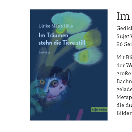
Im 
Gedic
Sujet
96 Se
Mit Bl
der Wo
großen
Bachma
gelade
Metaph
die du
Bilder