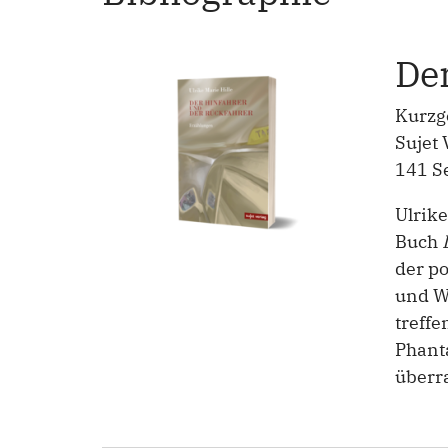
De
Kurzg
Sujet
141 S
Ulrike
Buch
der po
und Wi
treffe
Phanta
überr