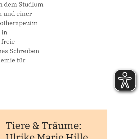
ch dem Studium
n und einer
iotherapeutin
 in
 freie
ches Schreiben
demie für
Tiere & Träume:
#1
Ulrike Marie Hille
Hi