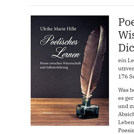
Poe
Wi
Dic
ein L
utzve
176 S
Was be
es ger
und zu
Absic
Lebens
Poesie