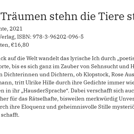
Träumen stehn die Tiere st
hte, 2021
 Verlag, ISBN: 978-3-96202-096-5
iten, €16,80
ick auf die Welt wandelt das lyrische Ich durch „poet
rte, bis es sich ganz im Zauber von Sehnsucht und H
 Dichterinnen und Dichtern, ob Klopstock, Rose Ausl
nn, tritt Ulrike Hille durch ihre Gedichte immer wie
n in ihr „HausderSprache“. Dabei verschafft sich auch
er für das Rätselhafte, bisweilen merkwürdig Unve
rch ihre Eloquenz und geheimnisvolle Stille mysterio
 schafft.