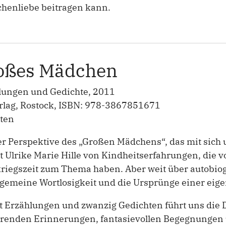
henliebe beitragen kann.
oßes Mädchen
lungen und Gedichte, 2011
rlag, Rostock, ISBN: 978-3867851671
iten
r Perspektive des „Großen Mädchens“, das mit sich 
t Ulrike Marie Hille von Kindheitserfahrungen, die
iegszeit zum Thema haben. Aber weit über autobiogr
lgemeine Wortlosigkeit und die Ursprünge einer eig
t Erzählungen und zwanzig Gedichten führt uns die Di
örenden Erinnerungen, fantasievollen Begegnungen 