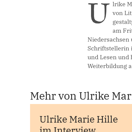
U
lrike 
von Li
gestal
am Frit
Niedersachsen un
Schriftstelleri
und Lesen und h
Weiterbildung a
Mehr von Ulrike Mari
Ulrike Marie Hille
im Interview