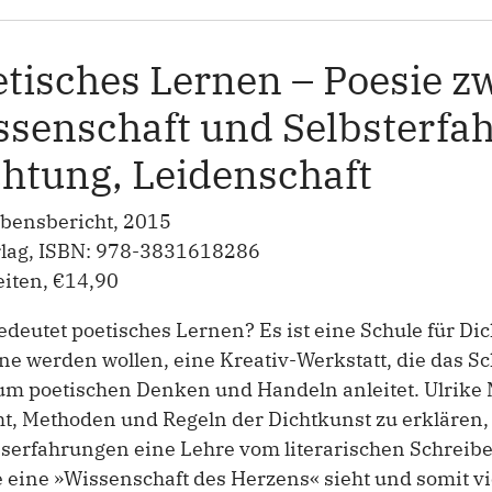
tisches Lernen – Poesie z
ssenschaft und Selbsterfah
htung, Leidenschaft
ebensbericht, 2015
rlag, ISBN: 978-3831618286
eiten, €14,90
deutet poetisches Lernen? Es ist eine Schule für Dic
ne werden wollen, eine Kreativ-Werkstatt, die das S
m poetischen Denken und Handeln anleitet. Ulrike M
ht, Methoden und Regeln der Dichtkunst zu erklären
erfahrungen eine Lehre vom literarischen Schreiben
 eine »Wissenschaft des Herzens« sieht und somit v