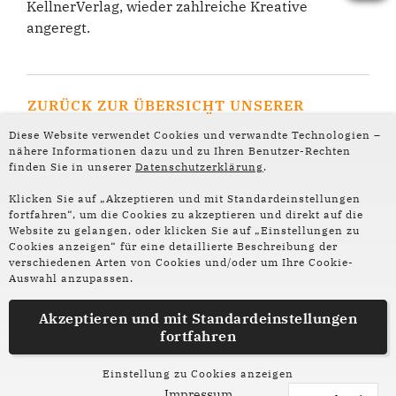
KellnerVerlag, wieder zahlreiche Kreative
angeregt.
ZURÜCK ZUR ÜBERSICHT UNSERER
AUTOR*INNEN-PORTRÄTS
Diese Website verwendet Cookies und verwandte Technologien –
nähere Informationen dazu und zu Ihren Benutzer-Rechten
finden Sie in unserer
Datenschutzerklärung
.
Klicken Sie auf „Akzeptieren und mit Standardeinstellungen
fortfahren“, um die Cookies zu akzeptieren und direkt auf die
Website zu gelangen, oder klicken Sie auf „Einstellungen zu
Folge uns auf
Cookies anzeigen“ für eine detaillierte Beschreibung der
Social Media:
verschiedenen Arten von Cookies und/oder um Ihre Cookie-
Auswahl anzupassen.
Instagram
Facebook
Akzeptieren und mit
Standardeinstellungen
fortfahren
Partner und Förderer
Impressum
Datenschutz
Einstellung zu Cookies anzeigen
Impressum