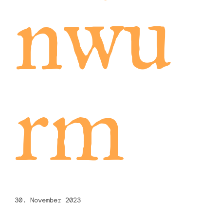
nwu
rm
30. November 2023