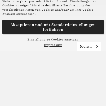
Website zu gelangen, oder klicken Sie auf „Einstellungen zu
Cookies anzeigen“ für eine detaillierte Beschreibung der
verschiedenen Arten von Cookies und/oder um Ihre Cookie-
Auswahl anzupassen.
Akzeptieren und mit
Standardeinstellungen
fortfahren
Einstellung zu Cookies anzeigen
Interview
Impressum
Deutsch
03. Juni 2026
Poetry on the road 2026
Esther Willbrandt und Geschäftsführerin
Katharina Mild erzählen im Interview über den
Neustart des poetry in the road Festivals, die
Highlights und Herausforderungen der
diesjährigen Ausgabe.