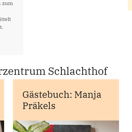
n zum
ttelt
t.
rzentrum Schlachthof
Gästebuch: Manja
Präkels