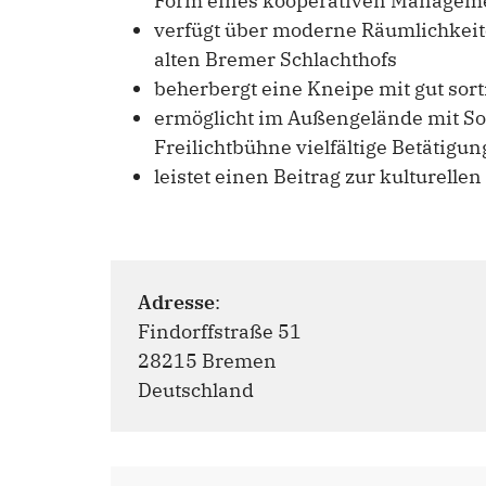
Form eines kooperativen Managemen
verfügt über moderne Räumlichkeite
alten Bremer Schlachthofs
beherbergt eine Kneipe mit gut sor
ermöglicht im Außengelände mit S
Freilichtbühne vielfältige Betätigu
leistet einen Beitrag zur kulturell
Adresse
:
Findorffstraße 51
28215 Bremen
Deutschland