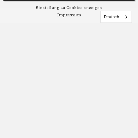
Einstellung zu Cookies anzeigen
Impressum
Deutsch
© Anke Bär
Die Bremer
Sprachmusikanten
Komm mit auf die Reise nach Bremen! Wie die
Bremer Stadtmusikanten gemeinsam mit der
universellen Sprache der Musik unterwegs
sind, so singt, lacht, schreit, liest und schreibt
Bremen in mehr als 70 Sprachen.
Bremer*innen erzählen die Geschichte über
die vier Tiere auf ihrer Reise nach Bremen in
der beliebten Fassung von Janosch neu. Eine