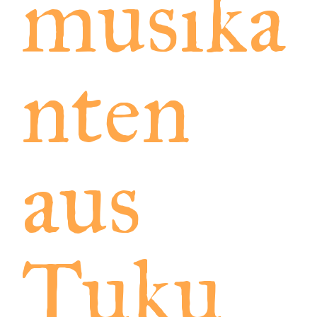
musika
nten
aus
Tuku