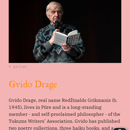
© privat
Gvido Drage
Gvido Drage, real name Redžinalds Grikmanis (b.
1945), lives in Pūre and is a long-standing
member - and self-proclaimed philosopher - of the
Tukums Writers’ Association. Gvido has published
two poetry collections, three haiku books, and a