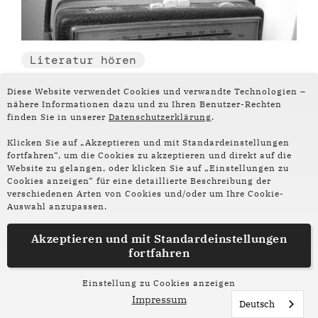
Literatur hören
☊ Lippenstift und
Diese Website verwendet Cookies und verwandte Technologien –
nähere Informationen dazu und zu Ihren Benutzer-Rechten
Schnauzer: Für Kim de
finden Sie in unserer
Datenschutzerklärung
.
Klicken Sie auf „Akzeptieren und mit Standardeinstellungen
l'Horizon kein
fortfahren“, um die Cookies zu akzeptieren und direkt auf die
Website zu gelangen, oder klicken Sie auf „Einstellungen zu
Widerspruch [38:10]
Cookies anzeigen“ für eine detaillierte Beschreibung der
verschiedenen Arten von Cookies und/oder um Ihre Cookie-
Kim de l’Horizon identifiziert sich weder als Mann,
Auswahl anzupassen.
noch als Frau und ist die erste nichtbinäre Person,
Akzeptieren und mit
Standardeinstellungen
die für "Blutbuch" 2022 den Deutschen und den
fortfahren
Schweizer Buchpreis bekommen hat.
Weiterlesen
Einstellung zu Cookies anzeigen
Impressum
Deutsch