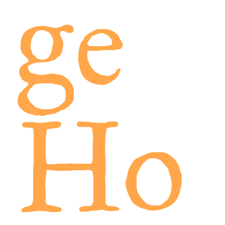
ge
Ho