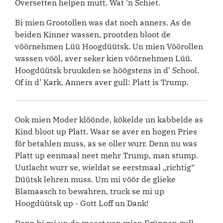
Oversetten helpen mutt. Wat ’n Schiet.
Bi mien Grootollen was dat noch anners. As de
beiden Kinner wassen, prootden bloot de
vöörnehmen Lüü Hoogdüütsk. Un mien Vöörollen
wassen vööl, aver seker kien vöörnehmen Lüü.
Hoogdüütsk bruukden se höögstens in d’ School.
Of in d’ Kark. Anners aver gull: Platt is Trump.
Ook mien Moder klöönde, kökelde un kabbelde as
Kind bloot up Platt. Waar se aver en hogen Pries
för betahlen muss, as se oller wurr. Denn nu was
Platt up eenmaal neet mehr Trump, man stump.
Uutlacht wurr se, wieldat se eerstmaal „richtig“
Düütsk lehren muss. Um mi vöör de glieke
Blamaasch to bewahren, truck se mi up
Hoogdüütsk up - Gott Loff un Dank!