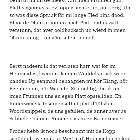
Denn bi mi un de meest van mien Frünnen gull
Platt sogaar as stievkoppig, achterup, püttjerig. Un
so was disse Spraak för mi lange Tied bina dood.
Bloot de Ollen prootden noch Platt, dat ik wall
verstunn, dat aver ooldbacksch un wierd in mien
Ohren klung – un vöör allen: pienelk.
Eerst nadeem ik dat verlaten harr, wat för mi
Heimaad is, kwamm ik mien Wuddelspraak weer
nahder. Up eenmaal behaagden mi hör Klang, hör
Egenheiden, hör Warmte. So düchtig, dat ik un
mien Frünnen uns en egen Platt opstellden. En
Kuderwaalsk, tosamensett ut plattdüütsken
Woordsnippels, de uns gefullen, de anner aver as
Sabbelee ofdoon. Anner so as mien Kamernaver.
Froher hebb ik noch beschaamt mit de Kopp
schüddelt, wenn ik up Weg in d’ Heimaad de gelen