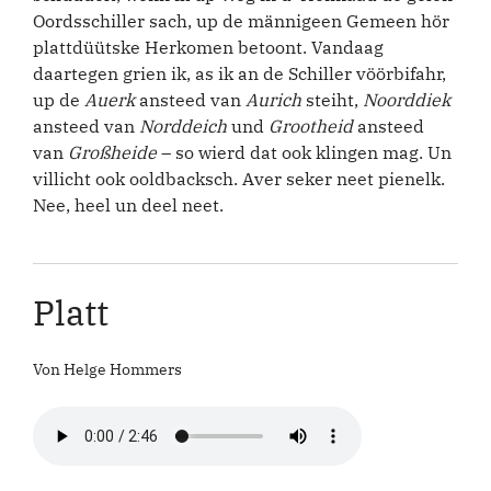
Oordsschiller sach, up de männigeen Gemeen hör
plattdüütske Herkomen betoont. Vandaag
daartegen grien ik, as ik an de Schiller vöörbifahr,
up de
Auerk
ansteed van
Aurich
steiht,
Noorddiek
ansteed van
Norddeich
und
Grootheid
ansteed
van
Großheide
– so wierd dat ook klingen mag. Un
villicht ook ooldbacksch. Aver seker neet pienelk.
Nee, heel un deel neet.
Platt
Von Helge Hommers