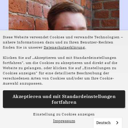
Diese Website verwendet Cookies und verwandte Technologien –
nähere Informationen dazu und zu Ihren Benutzer-Rechten
finden Sie in unserer
Datenschutzerklärung
.
Klicken Sie auf „Akzeptieren und mit Standardeinstellungen
fortfahren“, um die Cookies zu akzeptieren und direkt auf die
Website zu gelangen, oder klicken Sie auf „Einstellungen zu
Cookies anzeigen“ für eine detaillierte Beschreibung der
verschiedenen Arten von Cookies und/oder um Ihre Cookie-
Auswahl anzupassen.
© Saskia Petersen
Akzeptieren und mit
Standardeinstellungen
Helge Hommers
fortfahren
wurde 1989 in Emden geboren und lebt als
Einstellung zu Cookies anzeigen
Redakteur und Autor in Bremen. Er hat
Impressum
Deutsch
Kurzgeschichten in Anthologien und in der