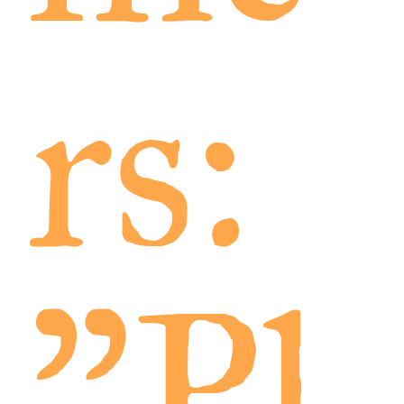
rs:
"Pl