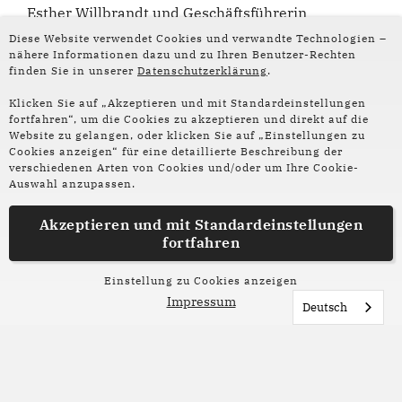
Esther Willbrandt und Geschäftsführerin
Katharina Mild erzählen im Interview über den
Diese Website verwendet Cookies und verwandte Technologien –
Neustart des poetry in the road Festivals, die
nähere Informationen dazu und zu Ihren Benutzer-Rechten
finden Sie in unserer
Datenschutzerklärung
.
Highlights und Herausforderungen der
diesjährigen Ausgabe.
Klicken Sie auf „Akzeptieren und mit Standardeinstellungen
fortfahren“, um die Cookies zu akzeptieren und direkt auf die
Website zu gelangen, oder klicken Sie auf „Einstellungen zu
Cookies anzeigen“ für eine detaillierte Beschreibung der
verschiedenen Arten von Cookies und/oder um Ihre Cookie-
Auswahl anzupassen.
Akzeptieren und mit
Standardeinstellungen
fortfahren
Einstellung zu Cookies anzeigen
Impressum
Deutsch