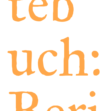
teb
uch: