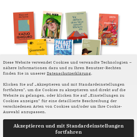
Diese Website verwendet Cookies und verwandte Technologien –
nähere Informationen dazu und zu Ihren Benutzer-Rechten
finden Sie in unserer
Datenschutzerklärung
.
Lesetipp
Klicken Sie auf „Akzeptieren und mit Standardeinstellungen
fortfahren“, um die Cookies zu akzeptieren und direkt auf die
Sommerlesetipps aus der
Website zu gelangen, oder klicken Sie auf „Einstellungen zu
Cookies anzeigen“ für eine detaillierte Beschreibung der
Redaktion
verschiedenen Arten von Cookies und/oder um Ihre Cookie-
Auswahl anzupassen.
Nicht jeder Roman braucht Sonne, Strand und
Akzeptieren und mit
Standardeinstellungen
Meer, um ein perfektes Sommerbuch zu sein.
fortfahren
Unsere Redaktion stellt liebste Bücher vor, die du