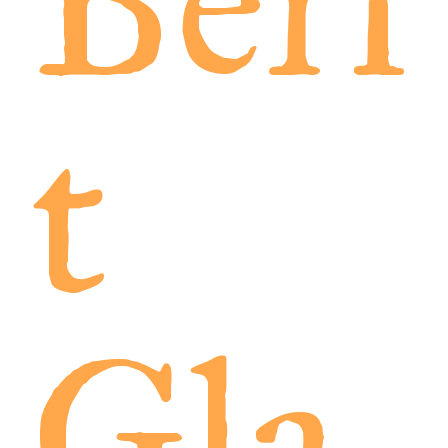
Beri
t
Gla