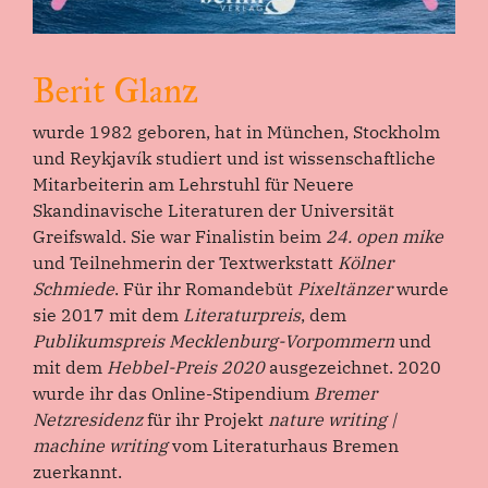
Berit Glanz
wurde 1982 geboren, hat in München, Stockholm
und Reykjavík studiert und ist wissenschaftliche
Mitarbeiterin am Lehrstuhl für Neuere
Skandinavische Literaturen der Universität
Greifswald. Sie war Finalistin beim
24. open mike
und Teilnehmerin der Textwerkstatt
Kölner
Schmiede
. Für ihr Romandebüt
Pixeltänzer
wurde
sie 2017 mit dem
Literaturpreis
, dem
Publikumspreis Mecklenburg-Vorpommern
und
mit dem
Hebbel-Preis 2020
ausgezeichnet. 2020
wurde ihr das Online-Stipendium
Bremer
Netzresidenz
für ihr Projekt
nature writing |
machine writing
vom Literaturhaus Bremen
zuerkannt.