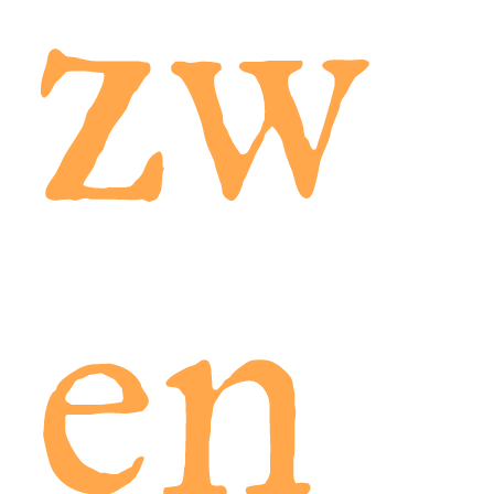
zw
en