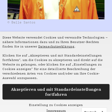
© Belle Santos
Leif Randt
Diese Website verwendet Cookies und verwandte Technologien –
nähere Informationen dazu und zu Ihren Benutzer-Rechten
finden Sie in unserer
Datenschutzerklärung
.
geboren 1983 in Frankfurt am Main, ist der Autor
von fünf Romanen und einem Kinofilm. Bisher
Klicken Sie auf „Akzeptieren und mit Standardeinstellungen
erschienen sind die Utopien
Planet Magnon
(2015)
fortfahren“, um die Cookies zu akzeptieren und direkt auf die
Website zu gelangen, oder klicken Sie auf „Einstellungen zu
und
Schimmernder Dunst über CobyCounty
Cookies anzeigen“ für eine detaillierte Beschreibung der
(2011), der London-Roman
Leuchtspielhaus
verschiedenen Arten von Cookies und/oder um Ihre Cookie-
(2009) sowie die Lovestory
Allegro Pastell
(2020).
Auswahl anzupassen.
Seine Prosa wurde vielfach ausgezeichnet, zuletzt
mit dem Hölderlin-Preis der Stadt Bad Homburg
Akzeptieren und mit
Standardeinstellungen
fortfahren
(2023).
Am 21. April liest Leif Randt aus seinem neuen
Einstellung zu Cookies anzeigen
Impressum
Roman
Let's talk about feelings
in der Reihe