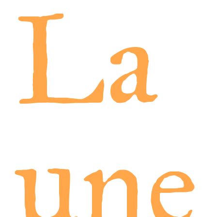
La
une