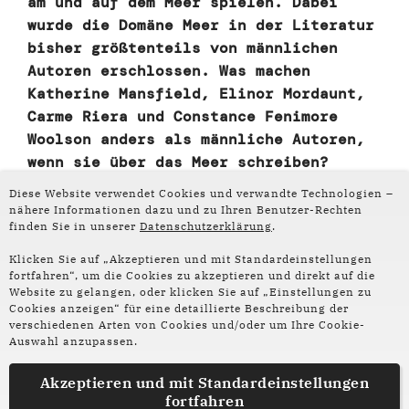
am und auf dem Meer spielen. Dabei
wurde die Domäne Meer in der Literatur
bisher größtenteils von männlichen
Autoren erschlossen. Was machen
Katherine Mansfield, Elinor Mordaunt,
Carme Riera und Constance Fenimore
Woolson anders als männliche Autoren,
wenn sie über das Meer schreiben?
Diese Website verwendet Cookies und verwandte Technologien –
Ich denke, diese Frage kann man nicht ganz
nähere Informationen dazu und zu Ihren Benutzer-Rechten
eindeutig klären, denn natürlich gibt es nicht nur
finden Sie in unserer
Datenschutzerklärung
.
das eine, spezifisch „männliche Schreiben“ über
Klicken Sie auf „Akzeptieren und mit Standardeinstellungen
maritime Themen, genauso wenig, wie es nur eine
fortfahren“, um die Cookies zu akzeptieren und direkt auf die
Art des weiblichen Zugangs zum Meer oder dem
Website zu gelangen, oder klicken Sie auf „Einstellungen zu
Erzählen darüber gibt, und ich finde es wichtig,
Cookies anzeigen“ für eine detaillierte Beschreibung der
verschiedenen Arten von Cookies und/oder um Ihre Cookie-
hier nicht zu sehr zu generalisieren. Aber wenn
Auswahl anzupassen.
wir auf die Klassiker schauen, die einem
zuallererst einfallen, wenn man an maritime
Akzeptieren und mit
Standardeinstellungen
Literatur denkt, dann sind dies oft Abenteuer- und
fortfahren