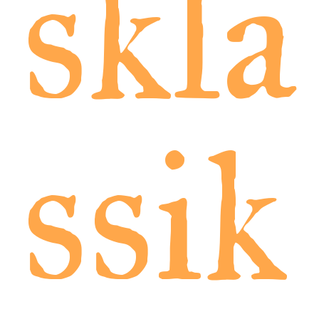
skla
ssik