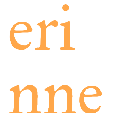
eri
nne