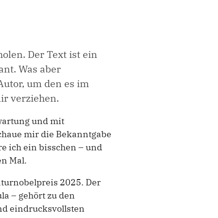
holen. Der Text ist ein
ant. Was aber
Autor, um den es im
ir verziehen.
rwartung und mit
chaue mir die Bekanntgabe
re ich ein bisschen – und
en Mal.
aturnobelpreis 2025. Der
la – gehört zu den
d eindrucksvollsten