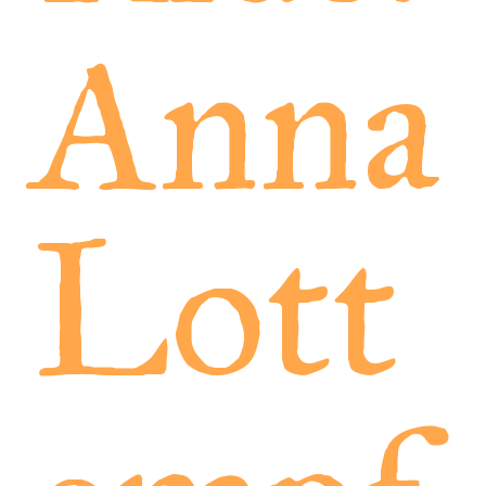
Anna
Lott