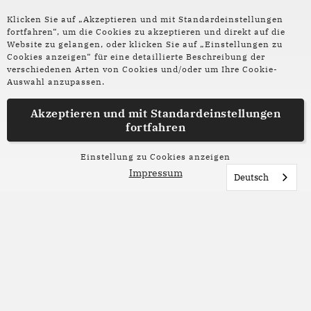
Klicken Sie auf „Akzeptieren und mit Standardeinstellungen
Interview
fortfahren“, um die Cookies zu akzeptieren und direkt auf die
Website zu gelangen, oder klicken Sie auf „Einstellungen zu
Cookies anzeigen“ für eine detaillierte Beschreibung der
Poetry on the road 2026
verschiedenen Arten von Cookies und/oder um Ihre Cookie-
Auswahl anzupassen.
Esther Willbrandt und Geschäftsführerin
Katharina Mild erzählen im Interview über den
Akzeptieren und mit
Standardeinstellungen
Neustart des poetry in the road Festivals, die
fortfahren
Highlights und Herausforderungen der
Einstellung zu Cookies anzeigen
diesjährigen Ausgabe.
Impressum
Deutsch