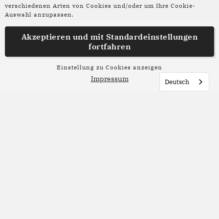
Weiterlesen:
verschiedenen Arten von Cookies und/oder um Ihre Cookie-
Auswahl anzupassen.
Akzeptieren und mit
Standardeinstellungen
fortfahren
Einstellung zu Cookies anzeigen
Impressum
Deutsch
Lesetipp
02. Juli 2026
Sommerlesetipps aus der
Redaktion
Nicht jeder Roman braucht Sonne, Strand und
Meer, um ein perfektes Sommerbuch zu sein.