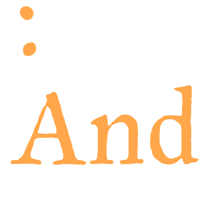
:
And