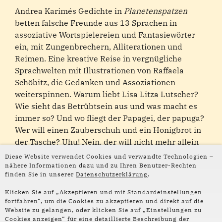
Andrea Karimés Gedichte in
Planetenspatzen
betten falsche Freunde aus 13 Sprachen in
assoziative Wortspielereien und Fantasiewörter
ein, mit Zungenbrechern, Alliterationen und
Reimen. Eine kreative Reise in vergnügliche
Sprachwelten mit Illustrationen von Raffaela
Schöbitz, die Gedanken und Assoziationen
weiterspinnen. Warum liebt Lisa Litza Lutscher?
Wie sieht das Betrübtsein aus und was macht es
immer so? Und wo fliegt der Papagei, der papuga?
Wer will einen Zauberschuh und ein Honigbrot in
der Tasche? Uhu! Nein, der will nicht mehr allein
sein. Das Wortkänguruh ist unterwegs ins
Diese Website verwendet Cookies und verwandte Technologien –
Kinderkino aus Plüsch und Flaum.
nähere Informationen dazu und zu Ihren Benutzer-Rechten
finden Sie in unserer
Datenschutzerklärung
.
ZUR VERANSTALTUNG MIT ANDREA KARIMÉ
Klicken Sie auf „Akzeptieren und mit Standardeinstellungen
fortfahren“, um die Cookies zu akzeptieren und direkt auf die
Website zu gelangen, oder klicken Sie auf „Einstellungen zu
Cookies anzeigen“ für eine detaillierte Beschreibung der