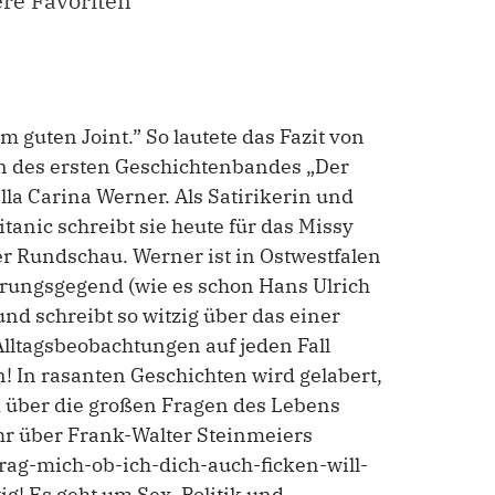
ere Favoriten
 guten Joint.” So lautete das Fazit von
n des ersten Geschichtenbandes „Der
la Carina Werner. Als Satirikerin und
tanic schreibt sie heute für das Missy
er Rundschau. Werner ist in Ostwestfalen
rungsgegend (wie es schon Hans Ulrich
und schreibt so witzig über das einer
 Alltagsbeobachtungen auf jeden Fall
 In rasanten Geschichten wird gelabert,
nd über die großen Fragen des Lebens
r über Frank-Walter Steinmeiers
ag-mich-ob-ich-dich-auch-ficken-will-
htig! Es geht um Sex, Politik und