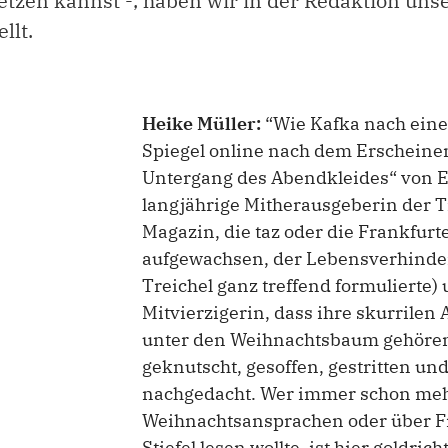
etzen kannst -, haben wir in der Redaktion uns
llt.
Heike Müller:
“Wie Kafka nach einem
Spiegel online nach dem Erscheine
Untergang des Abendkleides“ von El
langjährige Mitherausgeberin der Ti
Magazin, die taz oder die Frankfurt
aufgewachsen, der Lebensverhinde
Treichel ganz treffend formulierte) 
Mitvierzigerin, dass ihre skurrilen
unter den Weihnachtsbaum gehören!
geknutscht, gesoffen, gestritten u
nachgedacht. Wer immer schon meh
Weihnachtsansprachen oder über Fr
Stiefel lesen wollte, ist hier goldric