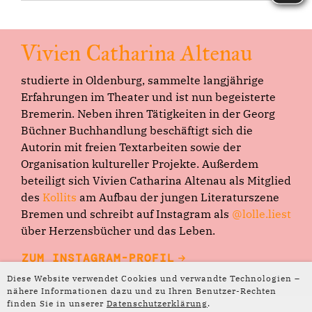
Vivien Catharina Altenau
studierte in Oldenburg, sammelte langjährige
Erfahrungen im Theater und ist nun begeisterte
Bremerin. Neben ihren Tätigkeiten in der Georg
Büchner Buchhandlung beschäftigt sich die
Autorin mit freien Textarbeiten sowie der
Organisation kultureller Projekte. Außerdem
beteiligt sich Vivien Catharina Altenau als Mitglied
des
Kollits
am Aufbau der jungen Literaturszene
Bremen und schreibt auf Instagram als
@lolle.liest
über Herzensbücher und das Leben.
ZUM INSTAGRAM-PROFIL
Diese Website verwendet Cookies und verwandte Technologien –
ZU WASSER IST
von Vivien Catharina
nähere Informationen dazu und zu Ihren Benutzer-Rechten
Altenau im Magazin
finden Sie in unserer
Datenschutzerklärung
.