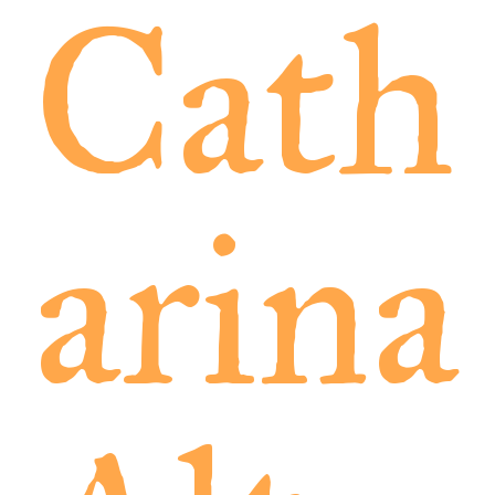
Cath
arina