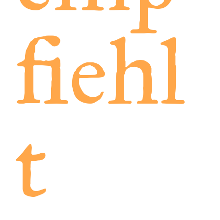
fiehl
t