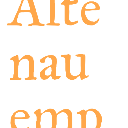
Alte
nau
emp