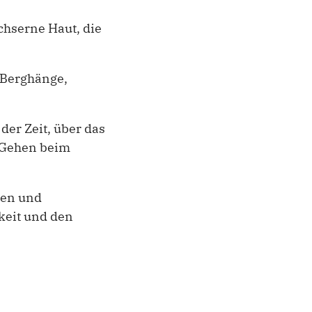
ächserne Haut, die
 Berghänge,
er Zeit, über das
 Gehen beim
sen und
keit und den