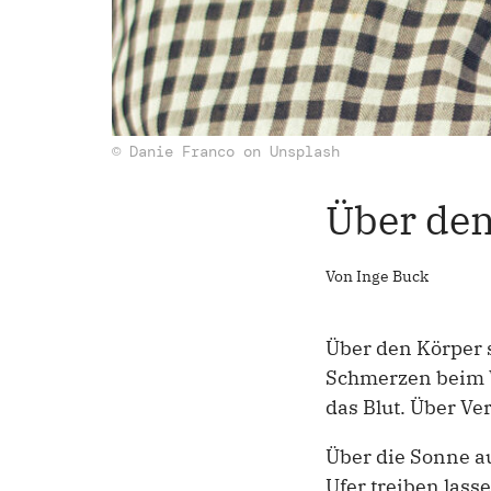
© Danie Franco on Unsplash
Über den
Von Inge Buck
Über den Körper s
Schmerzen beim W
das Blut. Über Ve
Über die Sonne a
Ufer treiben lass