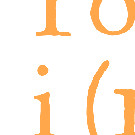
Po
i (