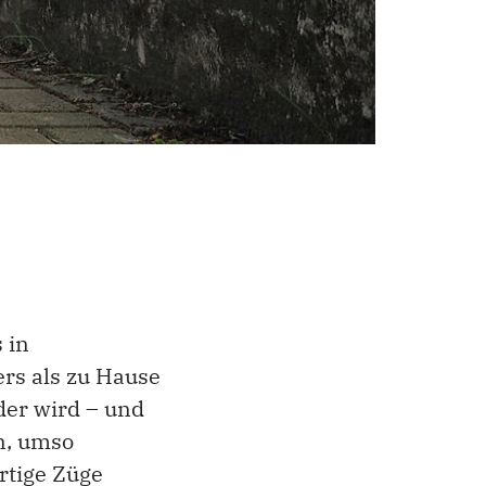
 in
ers als zu Hause
nder wird – und
n, umso
rtige Züge