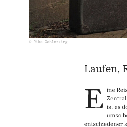
© Rike Oehlerking
Laufen, 
E
ine Rei
Zentral
ist es 
umso be
entschiedener k