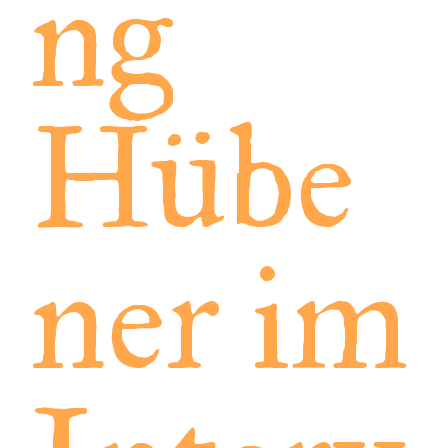
ng
Hübe
ner im