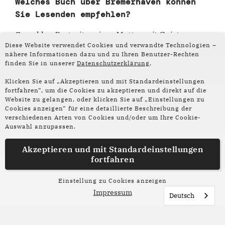
Welches Buch über Bremerhaven können
Sie Lesenden empfehlen?
Ganz klar
Portrait meiner Mutter mit Geistern
von
Diese Website verwendet Cookies und verwandte Technologien –
Rabea Edel
.
Ein großes und poetisch prickelndes
nähere Informationen dazu und zu Ihren Benutzer-Rechten
Stück Zeitgeschichte.
finden Sie in unserer
Datenschutzerklärung
.
Klicken Sie auf „Akzeptieren und mit Standardeinstellungen
fortfahren“, um die Cookies zu akzeptieren und direkt auf die
Vielen Dank für diese Einblicke in
Website zu gelangen, oder klicken Sie auf „Einstellungen zu
Cookies anzeigen“ für eine detaillierte Beschreibung der
Ihre Arbeit!
verschiedenen Arten von Cookies und/oder um Ihre Cookie-
Auswahl anzupassen.
Akzeptieren und mit
Standardeinstellungen
Mehr lesen:
fortfahren
Einstellung zu Cookies anzeigen
Impressum
Deutsch