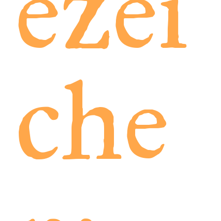
ezei
che