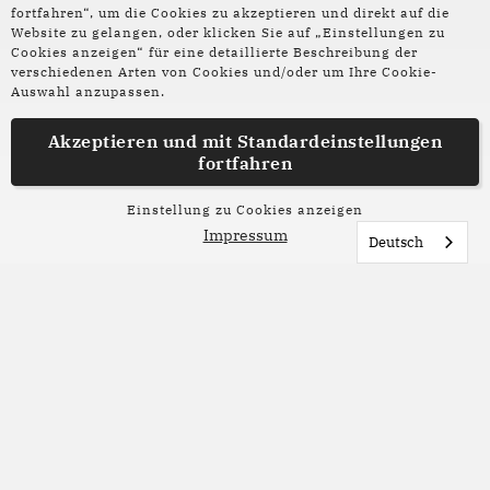
fortfahren“, um die Cookies zu akzeptieren und direkt auf die
Lesetipp
Website zu gelangen, oder klicken Sie auf „Einstellungen zu
Cookies anzeigen“ für eine detaillierte Beschreibung der
verschiedenen Arten von Cookies und/oder um Ihre Cookie-
Sommerlesetipps aus der
Auswahl anzupassen.
Redaktion
Akzeptieren und mit
Standardeinstellungen
fortfahren
Nicht jeder Roman braucht Sonne, Strand und
Meer, um ein perfektes Sommerbuch zu sein.
Einstellung zu Cookies anzeigen
Unsere Redaktion stellt liebste Bücher vor, die du
Impressum
Deutsch
in den nächsten Sommerwochen entdecken
kannst. Welches davon möchtest du lesen?