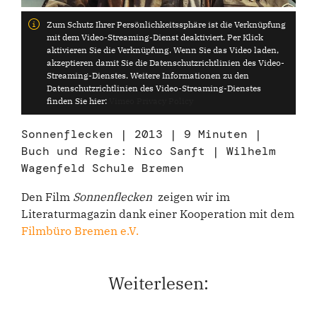
Zum Schutz Ihrer Persönlichkeitssphäre ist die Verknüpfung
mit dem Video-Streaming-Dienst deaktiviert. Per Klick
aktivieren Sie die Verknüpfung. Wenn Sie das Video laden,
akzeptieren damit Sie die Datenschutzrichtlinien des Video-
Streaming-Dienstes. Weitere Informationen zu den
Datenschutzrichtlinien des Video-Streaming-Dienstes
finden Sie hier:
Vimeo Privacy Policy
Sonnenflecken | 2013 | 9 Minuten |
Buch und Regie: Nico Sanft | Wilhelm
Wagenfeld Schule Bremen
Den Film
Sonnenflecken
zeigen wir im
Literaturmagazin dank einer Kooperation mit dem
Filmbüro Bremen e.V.
Weiterlesen: