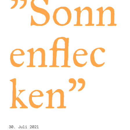
"Sonn
enflec
ken"
30. Juli 2021