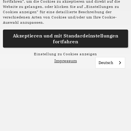
fortfahren“, um die Cookies zu akzeptieren und direkt auf die
someone has just vomited on it—
Website zu gelangen, oder klicken Sie auf „Einstellungen zu
And yet there are those who still
Cookies anzeigen“ für eine detaillierte Beschreibung der
verschiedenen Arten von Cookies und/oder um Ihre Cookie-
place flowers here, while others
Auswahl anzupassen.
place small stones along the ledge.
Akzeptieren und mit
Standardeinstellungen
fortfahren
What is timeless?
What is imperishable?
Einstellung zu Cookies anzeigen
Impressum
Deutsch
And so I tell you, what is timeless
is the Kaddish that Dr. Jacob Gerd Wiener
recited for the dead. What is timeless
is the soul’s memory of the sea and the sky.
What is timeless is the soul’s memory
of a bird’s song it has made its own.
What is timeless is the soul’s memory of life.
And so I tell you what is timeless
is the soul’s song of praise