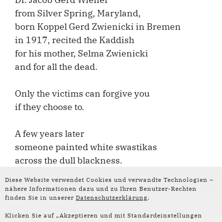
from Silver Spring, Maryland,
born Koppel Gerd Zwienicki in Bremen
in 1917, recited the Kaddish
for his mother, Selma Zwienicki
and for all the dead.
Only the victims can forgive you
if they choose to.
A few years later
someone painted white swastikas
across the dull blackness.
A few years later during construction work
Diese Website verwendet Cookies und verwandte Technologien –
a portable toilet was placed against
nähere Informationen dazu und zu Ihren Benutzer-Rechten
finden Sie in unserer
Datenschutzerklärung
.
the monument. Nowadays
dogs urinate on it,
Klicken Sie auf „Akzeptieren und mit Standardeinstellungen