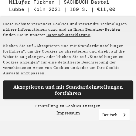
Nilüfer Türkmen | SACHBUCH Bastei
Lübbe | Köln 2021 | 189 S. | €11,00
Diese Website verwendet Cookies und verwandte Technologien –
nähere Informationen dazu und zu Ihren Benutzer-Rechten
finden Sie in unserer
Datenschutzerklärung
.
Janika Rehak
Klicken Sie auf „Akzeptieren und mit Standardeinstellungen
fortfahren“, um die Cookies zu akzeptieren und direkt auf die
wurde 1983 geboren und wuchs in der
Website zu gelangen, oder klicken Sie auf „Einstellungen zu
Lüneburger Heide auf, studierte in Hannover und
Cookies anzeigen“ für eine detaillierte Beschreibung der
verschiedenen Arten von Cookies und/oder um Ihre Cookie-
arbeitet heute als Autorin, Texterin und
Auswahl anzupassen.
Journalistin, unter anderem für das deutsch-
tschechisch-slowakische Onlinemagazin jádu. Sie
Akzeptieren und mit
Standardeinstellungen
schreibt Romane (bislang unter Pseudonym),
fortfahren
Kurzgeschichten und Flash Fiction, gern mit
surrealen Inhalten.
Einstellung zu Cookies anzeigen
Impressum
Janika Rehak begeistert sich für Japan, die 1920er
Deutsch
Jahre sowie für Märchen aus aller Welt und freut
sich über ihre stetig wachsende Sammlung an
Graphic Novels. Als Autorin ist sie fasziniert von