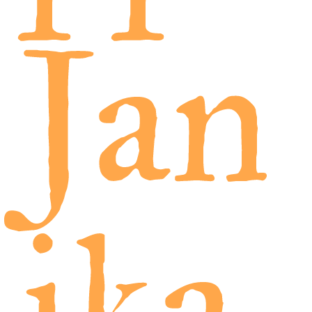
Jan
ika