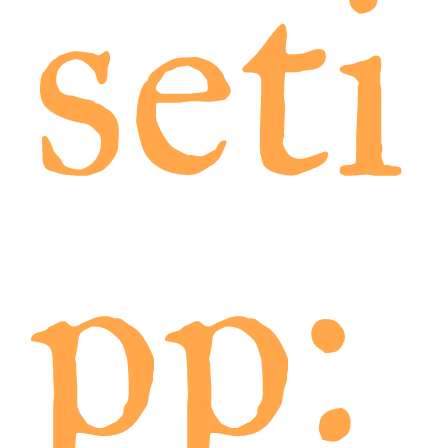
seti
pp: