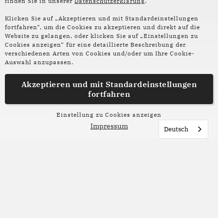
finden Sie in unserer
Datenschutzerklärung
.
Lesezeichen
Klicken Sie auf „Akzeptieren und mit Standardeinstellungen
fortfahren“, um die Cookies zu akzeptieren und direkt auf die
03. Juni 2026
Website zu gelangen, oder klicken Sie auf „Einstellungen zu
Cookies anzeigen“ für eine detaillierte Beschreibung der
Lesezeichen: Angelika
verschiedenen Arten von Cookies und/oder um Ihre Cookie-
Auswahl anzupassen.
Sinn
Akzeptieren und mit
Standardeinstellungen
In ihren Schreibwerkstätten im Bremer Tagestreff
fortfahren
frauenzimmer hat Autorin Angelika Sinn
wohnungslose Frauen kennengelernt – aus ihren
Einstellung zu Cookies anzeigen
Geschichten ist das Buch "Keine Bleibe" (Osburg
Impressum
Deutsch
Verlag, 2024) entstanden. In ihrem Lesezeichen
"Aus der unsichtbaren Zone" gibt Angelika Sinn
nun einen fiktiven Einblick in das Leben einer
wohnungslosen Person und ihrer Gedankenwelt.