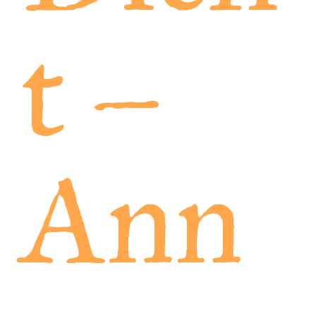
t –
Ann