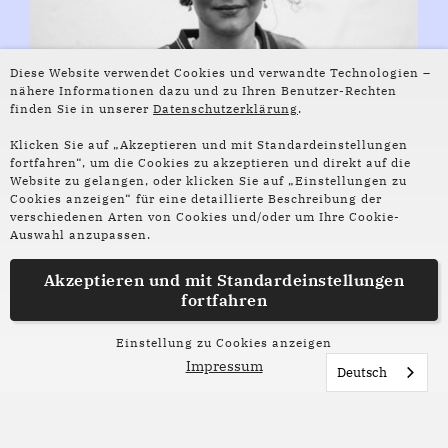
Diese Website verwendet Cookies und verwandte Technologien –
nähere Informationen dazu und zu Ihren Benutzer-Rechten
finden Sie in unserer
Datenschutzerklärung
.
Klicken Sie auf „Akzeptieren und mit Standardeinstellungen
fortfahren“, um die Cookies zu akzeptieren und direkt auf die
Website zu gelangen, oder klicken Sie auf „Einstellungen zu
© Charlotte Krusche
Cookies anzeigen“ für eine detaillierte Beschreibung der
verschiedenen Arten von Cookies und/oder um Ihre Cookie-
Lisa Krusche
Auswahl anzupassen.
Akzeptieren und mit
Standardeinstellungen
ist Schriftstellerin und Journalistin. Sie lebt in
fortfahren
Braunschweig. Krusche studierte Germanistik und
Kunstwissenschaft an der Hochschule für
Einstellung zu Cookies anzeigen
Bildende Künste Braunschweig und Literarisches
Impressum
Deutsch
Schreiben in Hildesheim. 2019 war sie Finalistin
beim 27. open mike. 2020 las sie bei den 44.
Tagen der deutschsprachigen Literatur in