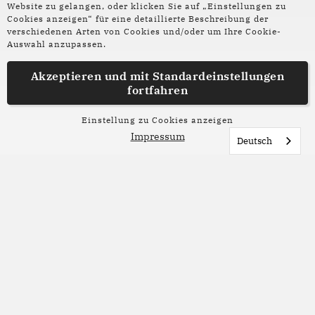
03. Juni 2026
Website zu gelangen, oder klicken Sie auf „Einstellungen zu
Cookies anzeigen“ für eine detaillierte Beschreibung der
Poetry on the road 2026
verschiedenen Arten von Cookies und/oder um Ihre Cookie-
Auswahl anzupassen.
Esther Willbrandt und Geschäftsführerin
Katharina Mild erzählen im Interview über den
Akzeptieren und mit
Standardeinstellungen
fortfahren
Neustart des poetry in the road Festivals, die
Highlights und Herausforderungen der
Einstellung zu Cookies anzeigen
diesjährigen Ausgabe.
Impressum
Deutsch