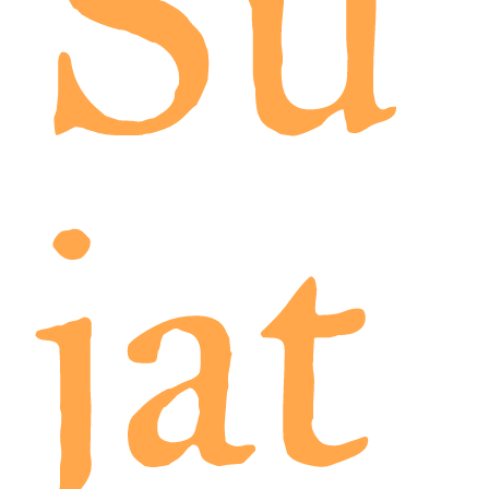
Su
jat