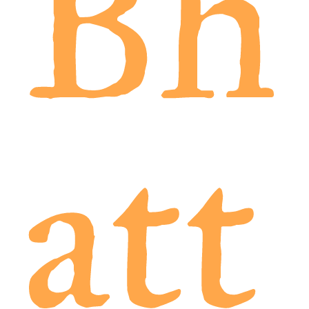
Bh
att