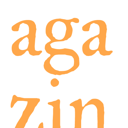
aga
zin