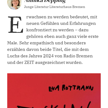
Junge Literatur Literaturhaus Bremen
E
rwachsen zu werden bedeutet, mit
neuen Gefühlen und Erfahrungen
konfrontiert zu werden – dazu
gehören eben auch ganz viele erste
Male. Sehr empathisch und besonders
erzählen davon beide Titel, die mit dem
Luchs des Jahres 2024 von Radio Bremen
und der ZEIT ausgezeichnet wurden.