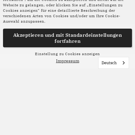
Magazinchen: „Die
Maga
Website zu gelangen, oder klicken Sie auf „Einstellungen zu
Tasche“
Stad
Cookies anzeigen“ für eine detaillierte Beschreibung der
empf
verschiedenen Arten von Cookies und/oder um Ihre Cookie-
Auswahl anzupassen.
Akzeptieren und mit
Standardeinstellungen
fortfahren
Einstellung zu Cookies anzeigen
Impressum
Deutsch