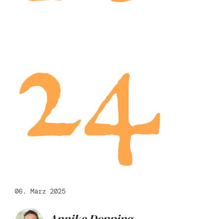
24
06. März 2025
Annika Depping