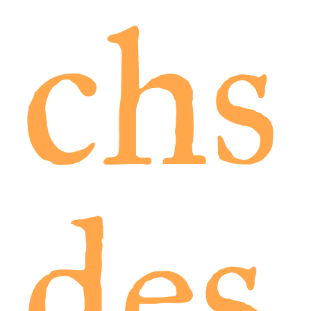
chs
des