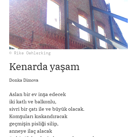
© Rike Oehlerking
Kenarda yaşam
Donka Dimova
Aslan bir ev inşa edecek
iki katlı ve balkonlu,
sivri bir çatı ile ve büyük olacak.
Komşuları kıskandıracak
geçmişin pisliği silip,
anneye ilaç alacak