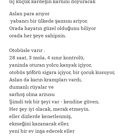
üç küçük kardeşin karnını doyuracak
Aslan para arıyor
yabancı bir ülkede şansını ariyor.
Orada hayatın güzel olduğunu biliyor
orada her şeye sahipsin.
Otobüsle varır .
28 saat, 3 mola, 4 sınır kontrolü,
yaninda oturan yolcu kanyak içiyor,
otobüs şöförü sigara içiyor, bir çocuk kusuyor,
Aslan da karın krampları vardı,
dumanlı rüyalar ve
sarhoş olma arzusu
Şimdi tek bir şeyi var - kendine güven.
Her şey iyi olacak, merak etmeyin.
eller dizlerde kenetlenmiş,
ekmeğini kazanacak eller,
yeni bir ev inşa edecek eller