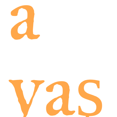
a
yaş