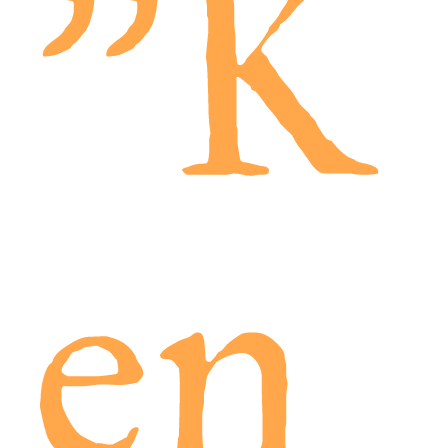
"K
en