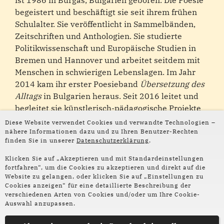
ist 1986 in Burgas, Bulgarien geboren. Die Poesie
begeistert und beschäftigt sie seit ihrem frühen
Schulalter. Sie veröffentlicht in Sammelbänden,
Zeitschriften und Anthologien. Sie studierte
Politikwissenschaft und Europäische Studien in
Bremen und Hannover und arbeitet seitdem mit
Menschen in schwierigen Lebenslagen. Im Jahr
2014 kam ihr erster Poesieband
Übersetzung des
Alltags
in Bulgarien heraus. Seit 2016 leitet und
begleitet sie künstlerisch-pädagogische Projekte
für Kinder und Jugendliche nach dem eigenen
Diese Website verwendet Cookies und verwandte Technologien –
Konzept
Spiele mit Sprache
. Sie übersetzt Poesie
nähere Informationen dazu und zu Ihren Benutzer-Rechten
finden Sie in unserer
Datenschutzerklärung
.
auf Deutsch und Bulgarisch.
Klicken Sie auf „Akzeptieren und mit Standardeinstellungen
ZUM AUTORINNENPROFIL
fortfahren“, um die Cookies zu akzeptieren und direkt auf die
Website zu gelangen, oder klicken Sie auf „Einstellungen zu
Cookies anzeigen“ für eine detaillierte Beschreibung der
verschiedenen Arten von Cookies und/oder um Ihre Cookie-
Mirjam Dirks
Auswahl anzupassen.
hat Türkisch gelernt, als sie als erste Praktikantin