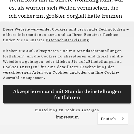
es, als würden sich Welten vermischen, die
ich vorher mit größter Sorgfalt hatte trennen
können.
Diese Website verwendet Cookies und verwandte Technologien –
nähere Informationen dazu und zu Ihren Benutzer-Rechten
finden Sie in unserer
Datenschutzerklärung
.
Klicken Sie auf „Akzeptieren und mit Standardeinstellungen
fortfahren“, um die Cookies zu akzeptieren und direkt auf die
Website zu gelangen, oder klicken Sie auf „Einstellungen zu
Cookies anzeigen“ für eine detaillierte Beschreibung der
Texte aus anderen Werkstätten
verschiedenen Arten von Cookies und/oder um Ihre Cookie-
Auswahl anzupassen.
Akzeptieren und mit
Standardeinstellungen
WERKSTATT-TEXT
WERKST
fortfahren
Der Anfang vom Ende
Werks
Einstellung zu Cookies anzeigen
Draußen in Gröpelingen,
In un
Impressum
Deutsch
auf einem Schulhof,
und W
beginnt die Geschichte
jede 