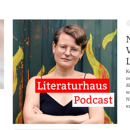
K
o
d
w
N
e