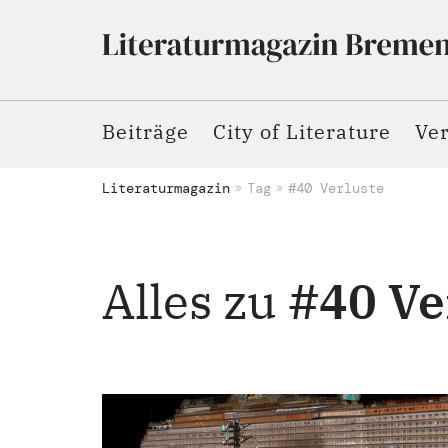
Beiträge
City of Literature
Ve
Literaturmagazin
Tag
#40 Verluste
Alles zu
#40 Ve