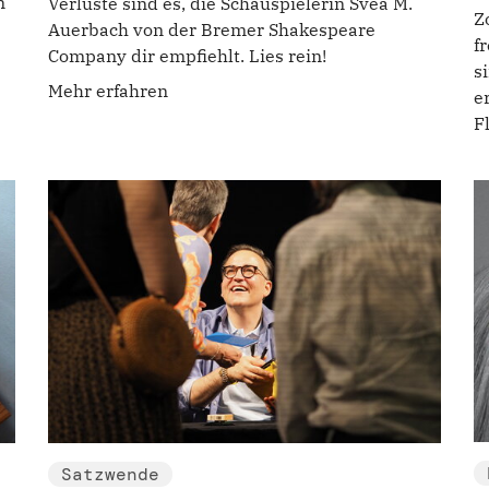
n
Verluste sind es, die Schauspielerin Svea M.
Z
Auerbach von der Bremer Shakespeare
f
Company dir empfiehlt. Lies rein!
s
Mehr erfahren
e
F
Satzwende