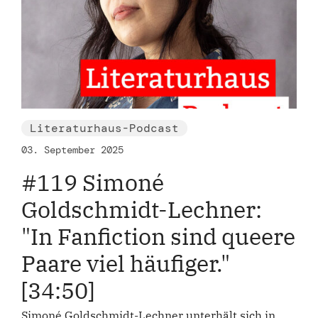
Literaturhaus-Podcast
03. September 2025
#119 Simoné
Goldschmidt-Lechner:
"In Fanfiction sind queere
Paare viel häufiger."
[34:50]
Simoné Goldschmidt-Lechner unterhält sich in